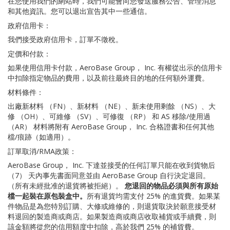
在您使用我們的網站時，我們可能會向您發送服務公告、管理消息
和其他資訊。您可以退出宣告其中一些通信。
政府信用卡：
我們接受政府信用卡，訂單不徵稅。
定價和付款：
如果使用信用卡付款，AeroBase Group， Inc. 有權從出示的信用卡
中扣除指定物品的費用，以及前往最終目的地的任何額外運費。
材料條件：
出廠新材料 （FN）、新材料 （NE）、新未使用剩餘 （NS）、大
修 （OH）、可維修 （SV）、可修復 （RP） 和 AS 移除/使用過
（AR） 材料將附有 AeroBase Group， Inc. 合格證書和任何其他
檔/痕跡（如適用）。
訂單取消/RMA政策：
AeroBase Group， Inc. 下達並接受的任何訂單只能在收到貨物后
（7） 天內事先書面同意並由 AeroBase Group 自行決定退回。
（所有未經批准的退貨將被拒絕）。
您退回的物品必須與所有原始
檔一起裝在原包裝盒中。
所有退貨均需支付 25% 的進貨費。如果某
件物品是為您特別訂購、大修或維修的，則退貨取決於願意接受材
料退回的製造商或商店。如果製造商或商店收取補貨或手續費，則
該金額將從您的信用額度中扣除，高於我們 25% 的補貨費。