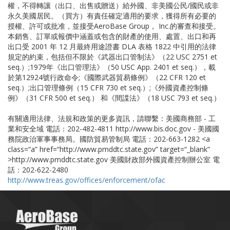
權，不得轉讓（出口、出售或贈送）給外國、非美國公民/國民或非
永久美國居民。（買方）有責任確定適用的要求，獲得所有必要的
授權、許可或批准，並接受AeroBase Group， Inc.的審查和接受。
本銷售、訂單或報價中涵蓋或包含的財產的使用、處置、出口和再
出口受 2001 年 12 月最終用途證書 DLA 表格 1822 中引用的法律
規定的約束，包括但不限於《武器出口管制法》（22 USC 2751 et
seq.）;1979年《出口管理法》（50 USC App. 2401 et seq.），載
於第12924號行政命令;《國際武器貿易條例》（22 CFR 120 et
seq.）;出口管理條例（15 CFR 730 et seq.）;《外國資產控制條
例》（31 CFR 500 et seq.） 和《間諜法》（18 USC 793 et seq.）
有關適用法律、法規和政策的更多資訊，請聯繫：美國商務部 - 工
業和安全域 電話：202-482-4811 http://www.bis.doc.gov - 美國國
務院政治軍事事務局。國防貿易管制局 電話：202-663-1282 <a
class=“a” href=“http://www.pmddtc.state.gov” target=“_blank”
>http://www.pmddtc.state.gov 美國財政部外國資產控制辦公室 電
話：202-622-2480
http://www.treas.gov/offices/enforcement/ofac