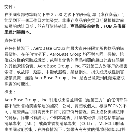
交付：
在美國東部標準時間下午 2：00 之後下的任何訂單（庫存商品）可
能要到下一個工作日才能發貨。非庫存商品的交貨日期是根據當前
積壓的估計日期，並在訂購時確認。
商品需提前銷售，FOB 為佛羅
里達州墨爾本。
責任限制：
在任何情況下，AeroBase Group 的最大責任僅限於所售物品的購
買價格。在任何情況下，AeroBase Group 均不對合同、侵權、賠
償或分攤的索賠或訴訟，或與其銷售的產品相關的超出此責任限額
的其他索賠負責。AeroBase Group， Inc. 不對第三方對客戶的損害
索賠，或故障、延誤、中斷或服務、業務損失、損失或懲戒性損害
賠償負責，無論 AeroBase Group， Inc. 是否已意識到此類索賠或
損害的可能性。
導出：
AeroBase Group， Inc. 引用或出售並轉售（給第三方）的任何部件
都不能出售給美國禁運的國家、公司、實體或個人。根據ECCN的不
同，這些商品可能需要出口許可證或例外情況。禁止違反美國法律
的轉移。除非另有說明，否則本銷售、訂單或報價可能包括軍需品
清單專案 （MLI） 或商業管制清單專案 （CCLI）。MLI/CCLI財產
由美國政府控制，在許多情況下，如果沒有有效的州/商務部出口授