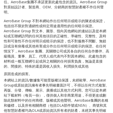
任。AeroBase集團不承諾更新此處包含的資訊。AeroBase Group
對原始設計者、製造商、OEM、分銷商的智慧財產權不作任何聲
明。
AeroBase Group 不對本網站作出任何明示或暗示的陳述或保證，
包括但不限於對適銷性或特定用途適用性的任何暗示保證。
AeroBase Group 對文本、圖形、指向其他網站的連結以及從本網
站或互聯網訪問的任何其他項目的正確性、準確性、完整性、及時
性和可靠性不作任何明示或暗示的保證，也不對服務不間斷、無錯
誤或沒有病毒或其他有害成分作出任何明示或暗示的保證。在任何
情況下，AeroBase 集團、其關聯公司或其各自的任何合作夥伴、高
級職員、董事、員工、代理人或代表均不對因本網站、此處包含的
材料或一般互聯網引起或與之相關的任何損害負責，無論是直接
的、間接的、特殊的還是因收入損失、利潤損失或其他
原因造成的損害。
本網站上的資訊/數據集可能受版權法保護，未經歐華、AeroBase
Group或原始資訊擁有者事先明確書面許可，不得以任何方式複製、
再版、分發、傳輸、展示、廣播或以其他方式利用。您可以從本網
站下載材料（每頁一份），僅供個人和非商業用途，不得更改或刪
除此類材料中的任何商標、版權或其他聲明。AeroBase集團的名稱
和徽標，以及所有相關商標（包括DLA部件號或NSN）、商號和其
他智慧財產權均為DLA或原始資訊所有者的財產，未經其事先明確