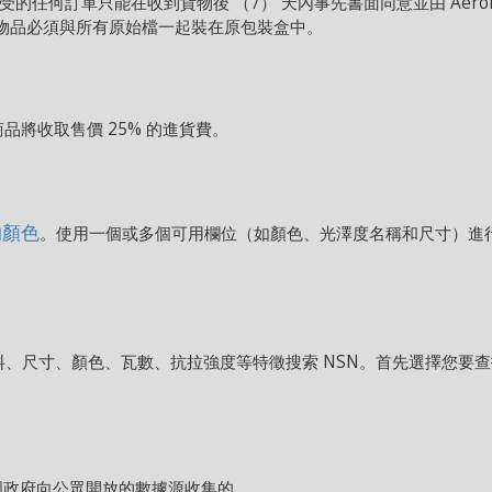
oup， Inc. 接受的任何訂單只能在收到貨物後 （7） 天內事先書面同意並由 
的物品必須與所有原始檔一起裝在原包裝盒中。
品將收取售價 25% 的進貨費。
漆的顏色
。使用一個或多個可用欄位（如顏色、光澤度名稱和尺寸）進行
、尺寸、顏色、瓦數、抗拉強度等特徵搜索 NSN。首先選擇您要查找
是從美國政府向公眾開放的數據源收集的。