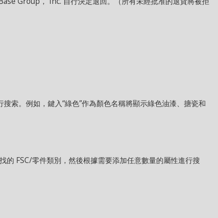
AeroBase Group， Inc. 自行決定退回。（所有未經批准的退貨將被拒
搜索。例如，鍵入“綠色”作為顏色名稱將顯示綠色油漆、搪瓷和
的 FSC/零件類別，然後根據需要添加任意數量的屬性進行搜