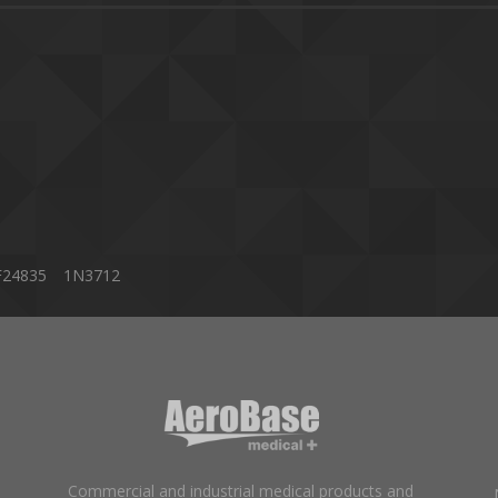
F24835
1N3712
Commercial and industrial medical products and