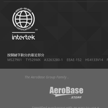
按關鍵字劃分的最近部分
MS27901
TY529MX
A3263280-1
EEAE-152
HS4133V14
The AeroBase Group Family ..
Simplified purchasing with an easy to use e-