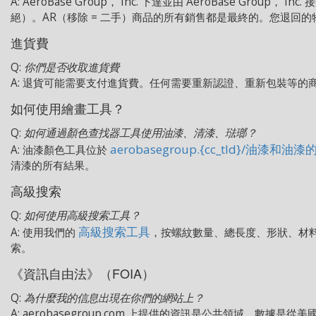
A: AeroBase Group， Inc. 下達並由 AeroBase Gr
絕）。AR（移除 = 二手）商品的所有銷售都是最終的。您退回
進貨費
Q:
你們是否收取進貨費
A: 退貨可能需要支付進貨費。任何需要重新認證、重新包裝等的商
如何使用繪畫工具？
Q:
如何通過顏色查找器工具使用油漆、清漆、琺瑯？
aerobasegroup.{cc_tld}/油漆和油
A: 油漆顏色工具位於
清漆的所有結果。
高級搜索
Q:
如何使用高級搜索工具？
高級搜索工具
A: 使用我們的
，按螺紋數量、總長度、形狀、材料
索。
《資訊自由法》（FOIA）
Q:
為什麼我的信息出現在你們的網站上？
A: aerobasegroup.com 上提供的資訊是公共領域。數據