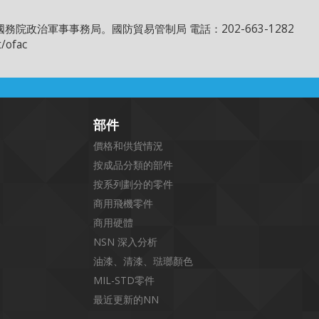
 美國國務院政治軍事事務局。國防貿易管制局 電話：202-663-1282
/ofac
部件
價格和供貨情況
按成品分類的部件
按系列劃分的零件
商用飛機零件
商用硬體
NSN 深入分析
油漆、清漆、琺瑯顏色
MIL-STD零件
最近更新的NN