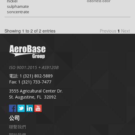
nickel
odorless odor
sulphamate
soncentrate
Showing 1 to 2 of 2 entries
Previous
1
Next
ISO 9001:2015 + AS9120B
電話: 1 (321) 802-5889
Fax: 1 (321) 733-7477
3555 Agricultural Center Dr.
St. Augustine, FL 32092
公司
聯繫我們
關於我們