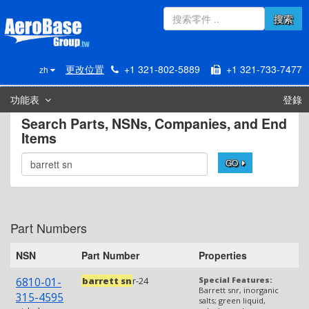
搜索
更改位置
+1 321-802-5889
+1 321-733-7477
zh
功能表
登錄
Search Parts, NSNs, Companies, and End
Items
GO
Part Numbers
NSN
Part Number
Properties
6810-01-
barrett sn
r-24
Special Features:
Barrett snr, inorganic
315-4595
salts; green liquid,